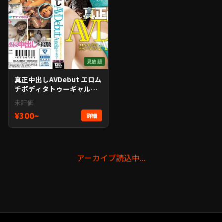
見放題
真正中出しAVDebut エロム
チボディタトゥーギャル
Anela-アネラ-
未評価
¥300~
詳細
アーカイブ読込中...