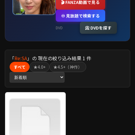
🎬 FANZA動画で見る
♾️ 見放題で検索する
📀 DVDを探す
DVD
「
Re:SA
」の 現在の絞り込み結果
1
件
すべて
★4.0+
★4.5+（神作）